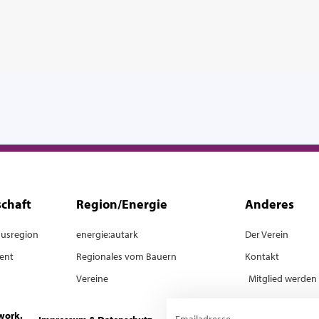
schaft
Region/Energie
Anderes
musregion
energie:autark
Der Verein
ent
Regionales vom Bauern
Kontakt
Vereine
Mitglied werden
work.