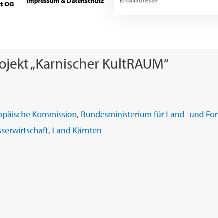
Impressum & Datenschutz
tt OG
jekt „Karnischer KultRAUM“
opäische Kommission
,
Bundesministerium für Land- und Fors
serwirtschaft
,
Land Kärnten