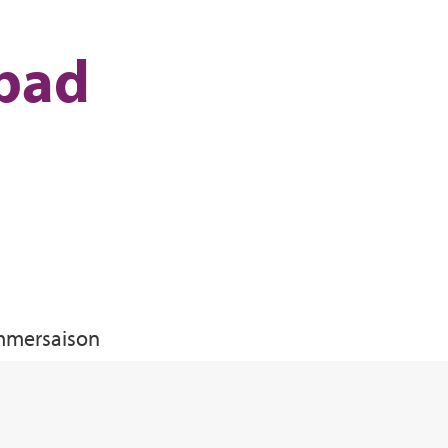
dbad
mmersaison
ldbad