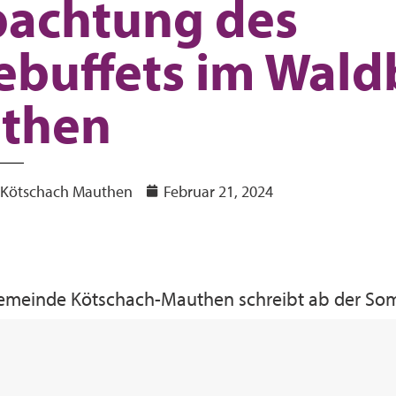
pachtung des
ebuffets im Wal
then
r Kötschach Mauthen
Februar 21, 2024
emeinde Kötschach-Mauthen schreibt ab der So
etrieb des Badebuffets im Naturschwimmbad Wa
r Verpachtung aus.