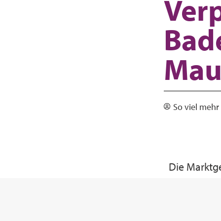
Ver
Bad
Mau
So viel meh
Die Marktg
2024 den B
Mauthen zu